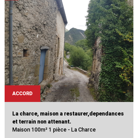
RECHERCHER
+ de critéres
+
5KM
10KM
25KM
ACCORD
Critères supplémentaires
La charce, maison a restaurer,dependances
et terrain non attenant.
Piscine
Parking
Terrasse
Maison 100m² 1 pièce - La Charce