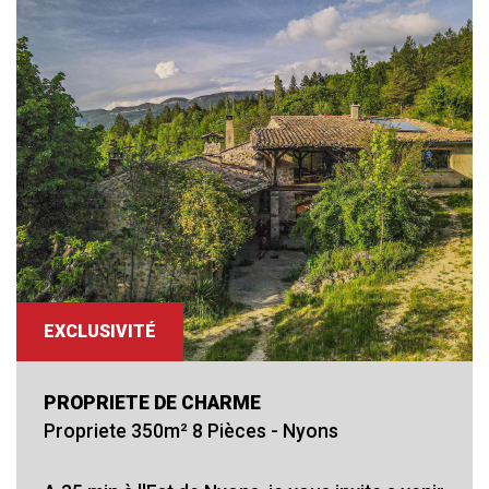
RECHERCHER
+ de critéres
+
5KM
10KM
25KM
EXCLUSIVITÉ
Critères supplémentaires
PROPRIETE DE CHARME
Propriete 350m² 8 Pièces - Nyons
Piscine
Parking
Terrasse