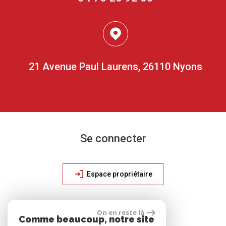
21 Avenue Paul Laurens, 26110 Nyons
Se connecter
Espace propriétaire
On en reste là
site réalisé par
Comme beaucoup, notre site