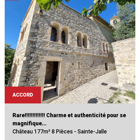
RECHERCHER
+ de critéres
+
5KM
10KM
25KM
ACCORD
Critères supplémentaires
Rare!!!!!!!!!!!!! Charme et authenticité pour se
magnifique...
Piscine
Parking
Terrasse
Château 177m² 8 Pièces - Sainte-Jalle