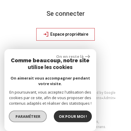
Se connecter
Espace propriétaire
On en reste là
site réalisé par
Comme beaucoup, notre site
utilise les cookies
On aimerait vous accompagner pendant
votre visite.
En poursuivant, vous acceptez l'utilisation des
© 2026 | Tous droits réservés | Traduction powered by Google
cookies par ce site, afin de vous proposer des
Plan du site
Mentions légales
Nos honoraires
Liens
Admin
contenus adaptés et réaliser des statistiques !
Toutes nos annonces
Politique RGPD
PARAMÉTRER
OK POUR MOI !
Site internet compatible multi-supports,
un seul site adaptable à tous les types d'écrans.