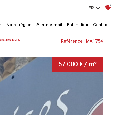
0
FR
e
Notre région
Alerte e-mail
Estimation
Contact
achat Des Murs.
Référence : MA1754
57 000 € / m²