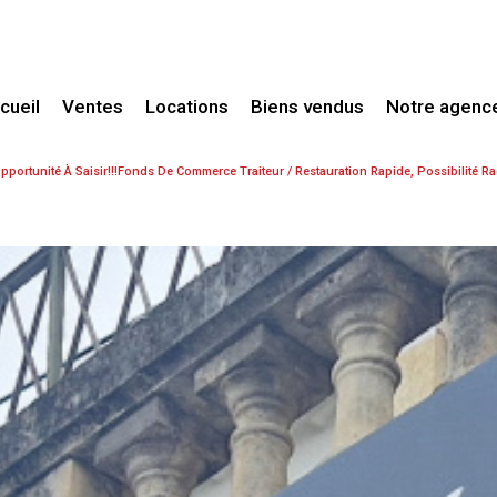
ccueil
Ventes
Locations
Biens vendus
Notre agenc
Maisons / Villas
Maisons / Villas
pportunité À Saisir!!!Fonds De Commerce Traiteur / Restauration Rapide, Possibilité R
Maisons de village
Appartements
Fermes / Mas
Autres
Propriétés
Appartements
Terrains
Fonds de commerce