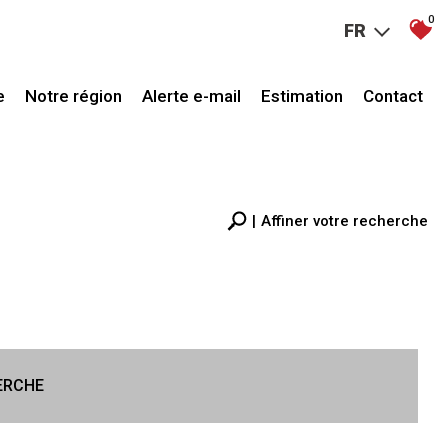
0
FR
e
Notre région
Alerte e-mail
Estimation
Contact
Affiner votre recherche
RECHERCHER
+ de critéres
+
ERCHE