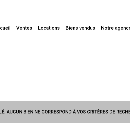
ccueil
Ventes
Locations
Biens vendus
Notre agenc
Maisons / Villas
Maisons / Villas
Maisons de village
Appartements
Fermes / Mas
Autres
Propriétés
5KM
10KM
25KM
Appartements
LÉ, AUCUN BIEN NE CORRESPOND À VOS CRITÈRES DE RECH
Terrains
Fonds de commerce