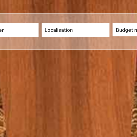
5KM
10KM
25KM