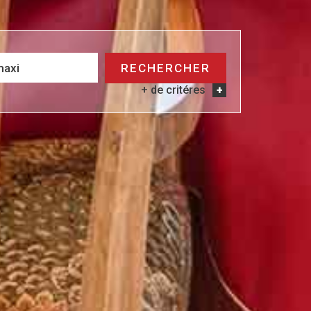
RECHERCHER
+ de critéres
+