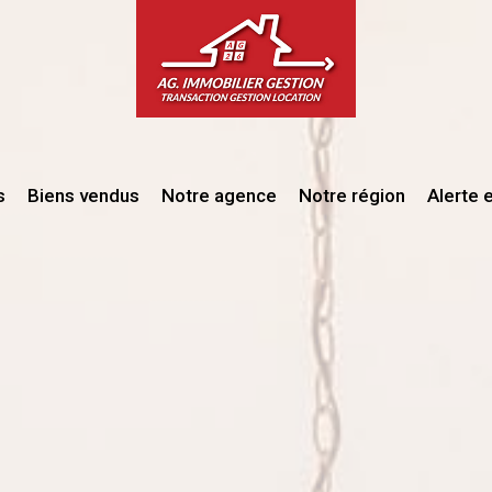
s
Biens vendus
Notre agence
Notre région
Alerte 
las
sons / Villas
illage
artements
s
res
s