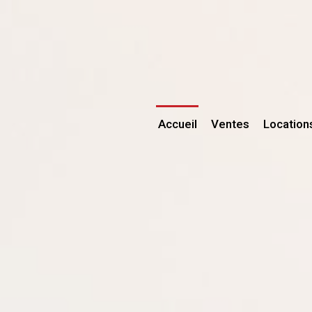
Accueil
Ventes
Location
Maisons / Vil
Mai
Maisons de v
App
Fermes / Ma
Aut
Propriétés
Appartement