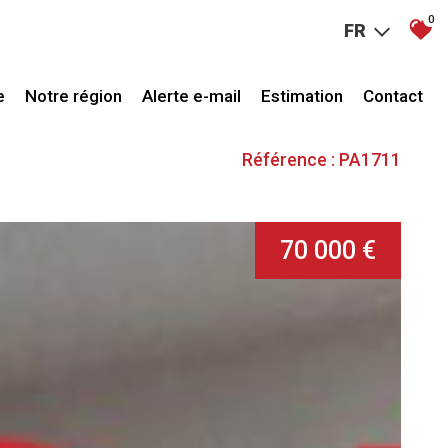
0
FR
e
Notre région
Alerte e-mail
Estimation
Contact
Référence : PA1711
70 000 €