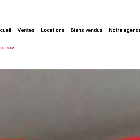
ccueil
Ventes
Locations
Biens vendus
Notre agenc
Maisons / Villas
Maisons / Villas
NTELIMAR
Maisons de village
Appartements
Fermes / Mas
Autres
Propriétés
Appartements
Terrains
Fonds de commerce