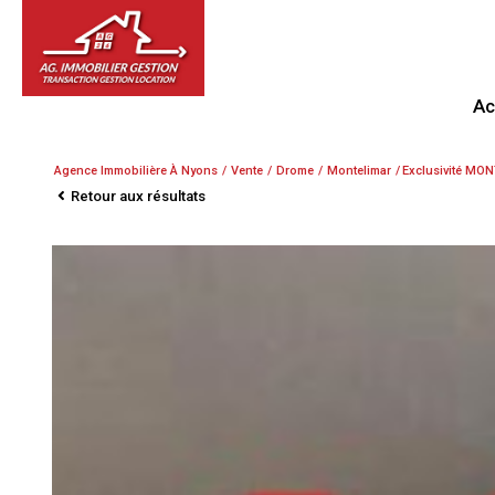
A
Agence Immobilière À Nyons
Vente
Drome
Montelimar
Exclusivité MO
Retour aux résultats