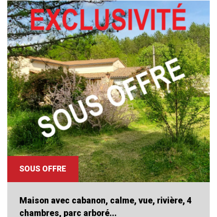
RECHERCHER
+ de critéres
+
5KM
10KM
25KM
Critères supplémentaires
SOUS OFFRE
Piscine
Parking
Terrasse
Maison avec cabanon, calme, vue, rivière, 4
chambres, parc arboré...