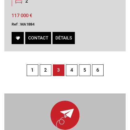
2
117 000
€
Ref : MA1884
CONTACT
DÉTAILS
1
2
3
4
5
6