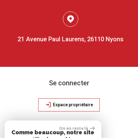
21 Avenue Paul Laurens, 26110 Nyons
Se connecter
Espace propriétaire
On en reste là
site réalisé par
Comme beaucoup, notre site