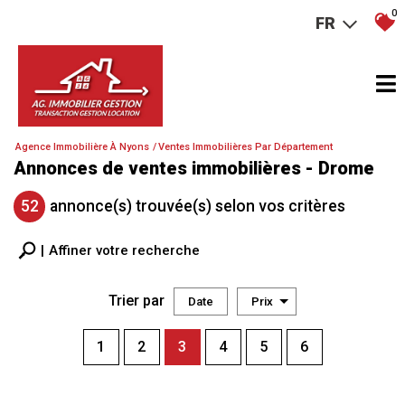
0
FR
Agence Immobilière À Nyons
Ventes Immobilières Par Département
Annonces de ventes immobilières - Drome
52
annonce(s) trouvée(s) selon vos critères
Affiner votre recherche
Trier par
Date
Prix
Vente
1
2
3
4
5
6