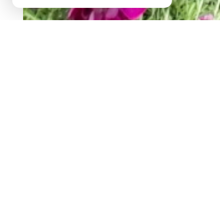
ACCORD
exclusivité
description de l'offre
A 4 km à l’Est de NYONS, venez découvrir cette pro