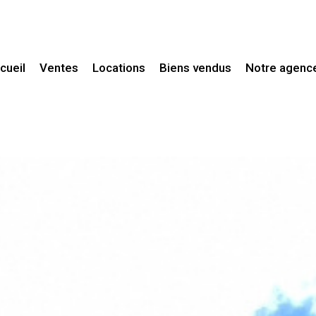
ccueil
Ventes
Locations
Biens vendus
Notre agenc
Maisons / Villas
Maisons / Villas
Maisons de village
Appartements
Fermes / Mas
Autres
Propriétés
Appartements
Terrains
Fonds de commerce