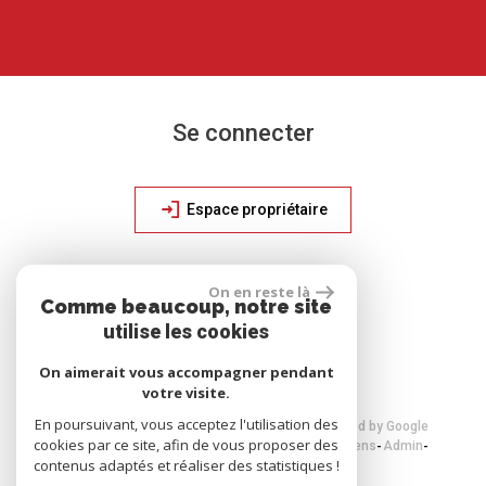
Se connecter
Espace propriétaire
On en reste là
site réalisé par
Comme beaucoup, notre site
utilise les cookies
On aimerait vous accompagner pendant
votre visite.
En poursuivant, vous acceptez l'utilisation des
© 2026 | Tous droits réservés | Traduction powered by Google
cookies par ce site, afin de vous proposer des
Plan du site
Mentions légales
Nos honoraires
Liens
Admin
contenus adaptés et réaliser des statistiques !
Toutes nos annonces
Politique RGPD