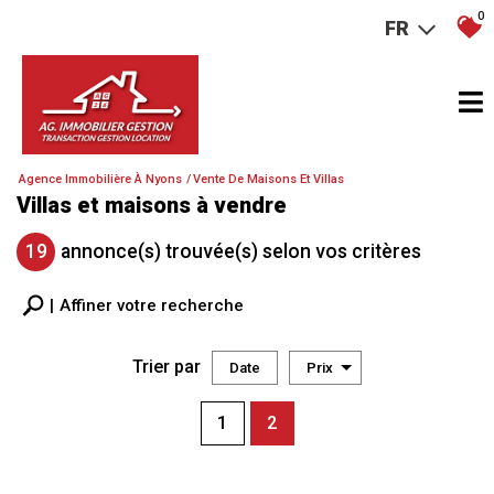
0
FR
Agence Immobilière À Nyons
Vente De Maisons Et Villas
Villas et maisons à vendre
19
annonce(s) trouvée(s) selon vos critères
Affiner votre recherche
Trier par
Date
Prix
Vente
1
2
×
Maison
×
Villa