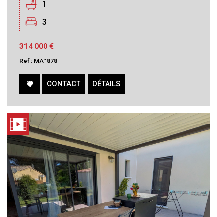
1
3
314 000
€
Ref : MA1878
CONTACT
DÉTAILS