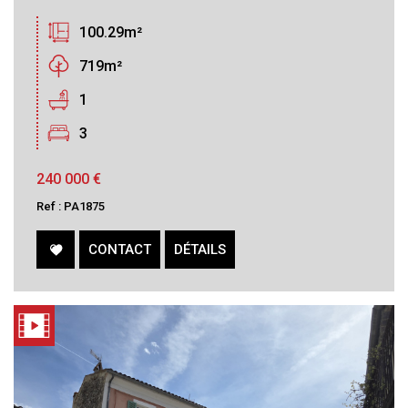
100.29m²
719m²
1
3
240 000
€
Ref : PA1875
CONTACT
DÉTAILS