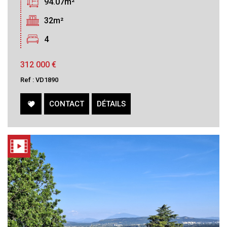
94.07m²
32m²
4
312 000
€
Ref : VD1890
CONTACT
DÉTAILS