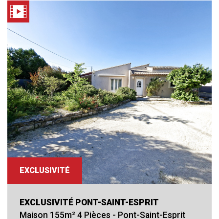
RECHERCHER
+ de critéres
+
5KM
10KM
25KM
Critères supplémentaires
EXCLUSIVITÉ
Piscine
Parking
Terrasse
EXCLUSIVITÉ PONT-SAINT-ESPRIT
Maison 155m² 4 Pièces - Pont-Saint-Esprit