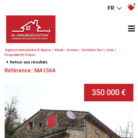
0
FR
Agence Immobilière À Nyons
Vente
Drome
Cornillon Sur L Oule
Propriété En Pierre
Retour aux résultats
Référence : MA1564
350 000 €