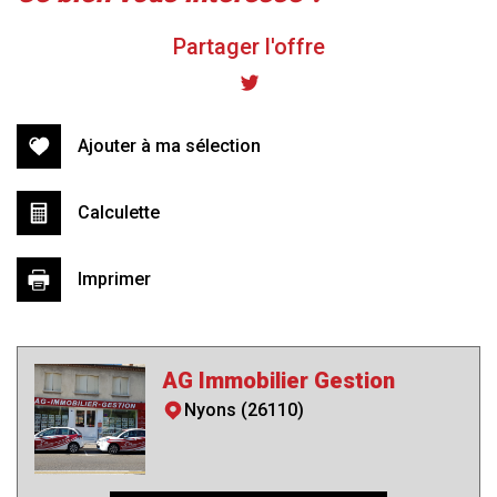
(26510)
Partager l'offre
+
−
Ajouter à ma sélection
Calculette
Imprimer
AG Immobilier Gestion
Leaflet
|
©
Jawg
Maps
|
© OpenStreetMap
Nyons (26110)
Mairie
statistiques