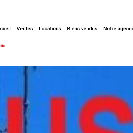
ccueil
Ventes
Locations
Biens vendus
Notre agenc
Maisons / Villas
Maisons / Villas
lle
Maisons de village
Appartements
Fermes / Mas
Autres
Propriétés
Appartements
Terrains
Fonds de commerce